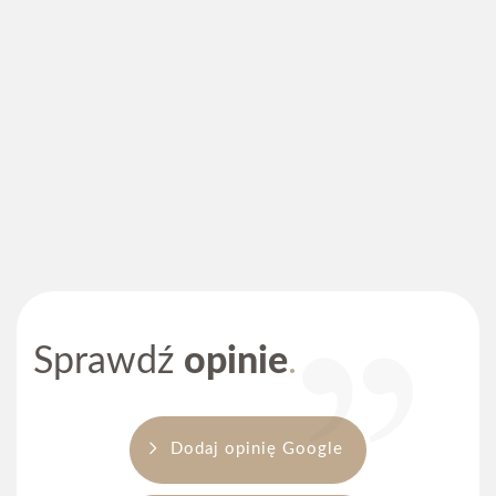
Numer telefonu
*
Wiadomość
Dental4U to miejsce, w którym otrzymasz pełną opiekę
Wyrażam zgodę na przetwarzanie moich danych
stomatologiczną, dzięki nowoczesnym technikom
osobowych zgodnie z
polityką prywatności
zabiegowym i zaawansowanym metodom diagnostycznym.
serwisu.
*
Więcej
Sprawdź
opinie
Wyślij formularz
Dodaj opinię Google
71 785 56 26