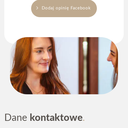
Dodaj opinię Facebook
Numer telefonu
*
Wiadomość
Wyrażam zgodę na przetwarzanie moich danych
osobowych zgodnie z
polityką prywatności
serwisu.
*
Wyślij formularz
Dane
kontaktowe
71 785 56 26