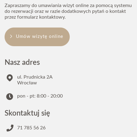
Zapraszamy do umawiania wizyt online za pomocą systemu
rejestracja@dental4u.pl
do rezerwacji oraz w razie dodatkowych pytań o kontakt
przez formularz kontaktowy.
Umów wizytę online
Nasz adres
ul. Prudnicka 2A
Wrocław
pon - pt: 8:00 - 20:00
Skontaktuj się
71 785 56 26