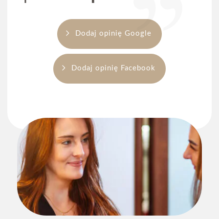
Adres email
*
Dodaj opinię Google
Numer telefonu
*
Dodaj opinię Facebook
Wiadomość
Wyrażam zgodę na przetwarzanie moich danych
osobowych zgodnie z
polityką prywatności
serwisu.
*
Wyślij formularz