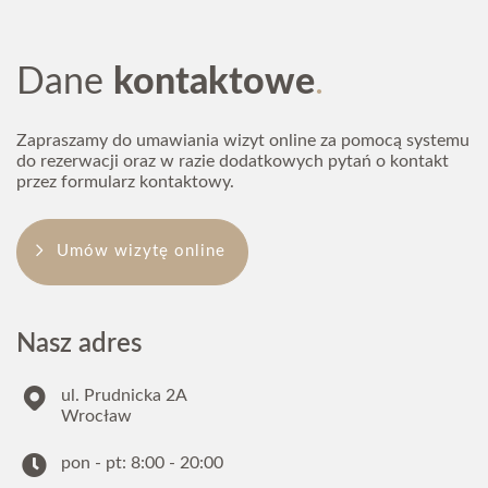
Dane
kontaktowe
71 785 56 26
rejestracja@dental4u.pl
Zapraszamy do umawiania wizyt online za pomocą systemu
do rezerwacji oraz w razie dodatkowych pytań o kontakt
przez formularz kontaktowy.
Umów wizytę online
Nasz adres
ul. Prudnicka 2A
Wrocław
pon - pt: 8:00 - 20:00