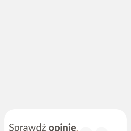
Nasz gabinet
Napisz
do nas
Dental4U to miejsce, w którym otrzymasz pełną opiekę
Chcąc zadbać o zdrowe uzębienie wystarczy zapisać się
stomatologiczną, dzięki nowoczesnym technikom
na konsultację u naszego specjalisty, wypełniając
zabiegowym i zaawansowanym metodom diagnostycznym.
poniższy formularz kontaktowy.
Więcej
Imię i nazwisko
*
Sprawdź
opinie