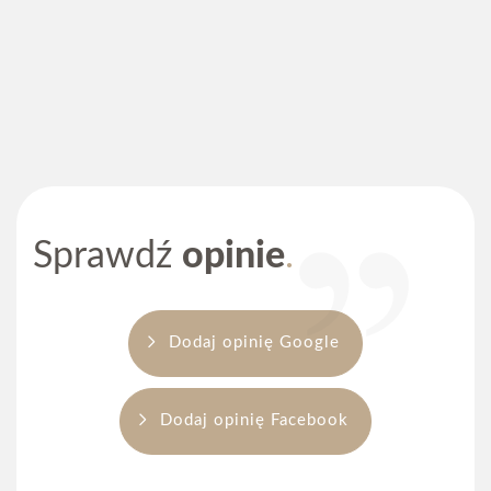
Piastów Śląskich we Wrocławiu, który ukończyłam w 2022
roku. W swojej codziennej pracy zajmuję się głównie
stomatologią zachowawczą. Stale się rozwijam biorąc
udział w kursach i konferencjach stomatologicznych.
Zwracam szczególną uwagę na dokładną diagnostykę oraz
zaplanowanie całego procesu leczenia. W codziennej
praktyce kluczowe jest dla mnie indywidualne podejście do
pacjenta, a efekt terapeutyczny uważam za tak samo ważny
jak komfort oraz poczucie bezpieczeństwa pacjenta.
Sprawdź
opinie
Dodaj opinię Google
Dodaj opinię Facebook