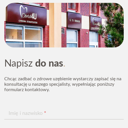
Napisz
do nas
Chcąc zadbać o zdrowe uzębienie wystarczy zapisać się
na konsultację u naszego specjalisty, wypełniając
poniższy formularz kontaktowy.
Napisz
do nas
Imię i nazwisko
*
Chcąc zadbać o zdrowe uzębienie wystarczy zapisać się na
konsultację u naszego specjalisty, wypełniając poniższy
formularz kontaktowy.
Adres email
*
Imię i nazwisko
*
Numer telefonu
*