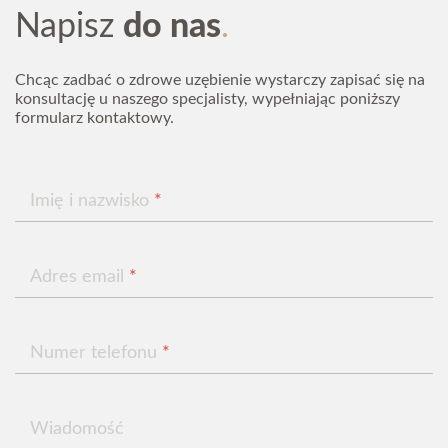
Napisz
do nas
Chcąc zadbać o zdrowe uzębienie wystarczy zapisać się
na konsultację u naszego specjalisty, wypełniając
poniższy formularz kontaktowy.
Chcąc zadbać o zdrowe uzębienie wystarczy zapisać się na
konsultację u naszego specjalisty, wypełniając poniższy
Imię i nazwisko
*
formularz kontaktowy.
Adres email
*
Imię i nazwisko
*
Numer telefonu
*
Adres email
*
Wiadomość
Numer telefonu
*
Wiadomość