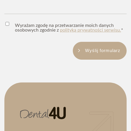
Wyrażam zgodę na przetwarzanie moich danych
osobowych zgodnie z
polityką prywatności
serwisu.
*
Wyrażam zgodę na przetwarzanie moich danych
osobowych zgodnie z
polityką prywatności serwisu.
*
Wyślij formularz
Wyślij formularz
71 785 56 26
rejestracja@dental4u.pl